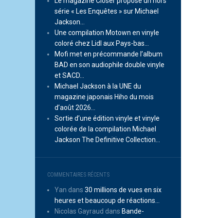
Le magazine Closer propose un hors
série « Les Enquêtes » sur Michael
Jackson…
Une compilation Motown en vinyle
coloré chez Lidl aux Pays-bas…
Mofi met en précommande l’album
BAD en son audiophile double vinyle
et SACD…
Michael Jackson à la UNE du
magazine japonais Hiho du mois
d’août 2026…
Sortie d’une édition vinyle et vinyle
colorée de la compilation Michael
Jackson The Definitive Collection…
COMMENTAIRES RÉCENTS
Yan
dans
30 millions de vues en six
heures et beaucoup de réactions…
Nicolas Gayraud
dans
Bande-