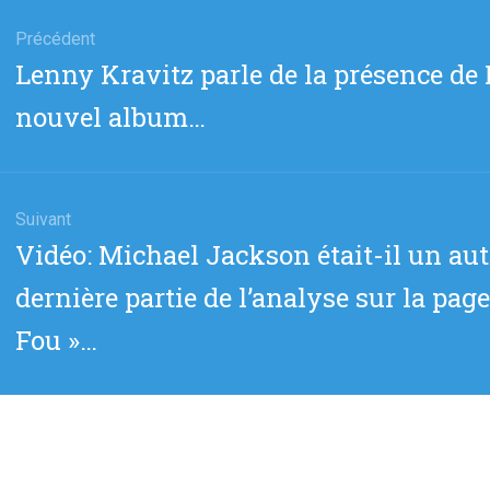
gation
Précédent
Article
Lenny Kravitz parle de la présence de
cle
précédent
nouvel album…
:
Suivant
Article
Vidéo: Michael Jackson était-il un au
suivant
dernière partie de l’analyse sur la pa
:
Fou »…