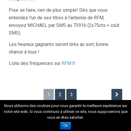
Pour se faire, rien de plus simple! Dès que vous
entendez l’un de ses titres à l’antenne de RFM,
envoyez MICHAEL par SMS au 73916 (2x75cts + coût
SMS).
Les heureux gagnants seront tirés au sort, bonne
chance à tous !
Liste des fréquences sur
RFM.fr
Navigation
1
2
3
des
Nous utilisons des cookies pour vous garantir la meilleure expérience sur
articles
notre site web. Si vous continuez à utiliser ce site, nous supposerons que
vous en êtes satisfait.
Fièrement propulsé par WordPress
. Thème Flat 1.7.8 par
Themeisle
Ok