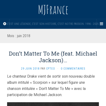
MJFrance
C'EST UNE LÉGENDE, C'EST SON HISTOIRE, C'EST NOTRE PASSION. 1996 - 2025.
Mois :
juin 2018
Don’t Matter To Me (feat. Michael
Jackson)…
29 JUIN 2018
PAR
CPTEO
·
0 COMMENTAIRES
Le chanteur Drake vient de sortir son nouveau double
album intitulé « Scorpion » sur lequel figure une
chanson intitulée « Don’t Matter To Me » avec la
participation de Michael Jackson.