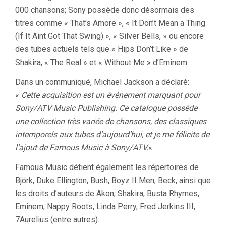
000 chansons; Sony possède donc désormais des
titres comme « That’s Amore », « It Don’t Mean a Thing
(If It Aint Got That Swing) », « Silver Bells, » ou encore
des tubes actuels tels que « Hips Don’t Like » de
Shakira, « The Real » et « Without Me » d’Eminem.
Dans un communiqué, Michael Jackson a déclaré:
«
Cette acquisition est un événement marquant pour
Sony/ATV Music Publishing. Ce catalogue possède
une collection très variée de chansons, des classiques
intemporels aux tubes d’aujourd’hui, et je me félicite de
l’ajout de Famous Music à Sony/ATV.
«
Famous Music détient également les répertoires de
Björk, Duke Ellington, Bush, Boyz II Men, Beck, ainsi que
les droits d’auteurs de Akon, Shakira, Busta Rhymes,
Eminem, Nappy Roots, Linda Perry, Fred Jerkins III,
7Aurelius (entre autres).