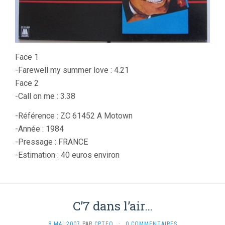
Face 1
-Farewell my summer love : 4.21
Face 2
-Call on me : 3.38
-Référence : ZC 61452 A Motown
-Année : 1984
-Pressage : FRANCE
-Estimation : 40 euros environ
C’7 dans l’air…
8 MAI 2007
PAR
CPTEO
·
0 COMMENTAIRES