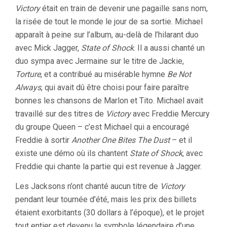
Victory
était en train de devenir une pagaille sans nom,
la risée de tout le monde le jour de sa sortie. Michael
apparaît à peine sur l’album, au-delà de l’hilarant duo
avec Mick Jagger,
State of Shock
. Il a aussi chanté un
duo sympa avec Jermaine sur le titre de Jackie,
Torture
, et a contribué au misérable hymne
Be Not
Always
, qui avait dû être choisi pour faire paraître
bonnes les chansons de Marlon et Tito. Michael avait
travaillé sur des titres de
Victory
avec Freddie Mercury
du groupe Queen – c’est Michael qui a encouragé
Freddie à sortir
Another One Bites The Dust
– et il
existe une démo où ils chantent
State of Shock
, avec
Freddie qui chante la partie qui est revenue à Jagger.
Les Jacksons n’ont chanté aucun titre de
Victory
pendant leur tournée d’été, mais les prix des billets
étaient exorbitants (30 dollars à l’époque), et le projet
tout entier est devenu le symbole légendaire d’une