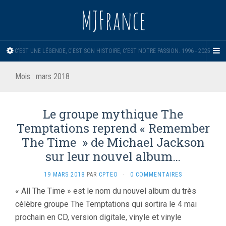
MJFrance
C'EST UNE LÉGENDE, C'EST SON HISTOIRE, C'EST NOTRE PASSION. 1996 - 2025.
Mois :
mars 2018
Le groupe mythique The
Temptations reprend « Remember
The Time » de Michael Jackson
sur leur nouvel album…
19 MARS 2018
PAR
CPTEO
·
0 COMMENTAIRES
« All The Time » est le nom du nouvel album du très
célèbre groupe The Temptations qui sortira le 4 mai
prochain en CD, version digitale, vinyle et vinyle