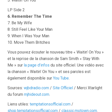
5. Waitin’ On You
LP Side 2
6. Remember The Time
7. Be My Wife
8. Still Feel Like Your Man
9. When I Was Your Man
10. Move Them Britches
Vous pouvez écouter le nouveau titre « Waitin’ On You »
et la reprise de la chanson de Sam Smith « Stay With
Me » sur
la page d’infos
du site officiel. Une vidéo avec
la chanson « Waitin’ On You » et ses paroles est
également disponible sur
You Tube
.
Sources:
wjbdradio.com
/
Site Officiel
/ Merci Xtarlight
du forum
mjhideout.com
.
Liens utiles:
temptationsofficial.com
/
shop.temptationsofficial.com
/
classic.motown.com
.