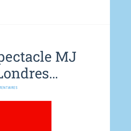
pectacle MJ
 Londres…
MENTAIRES