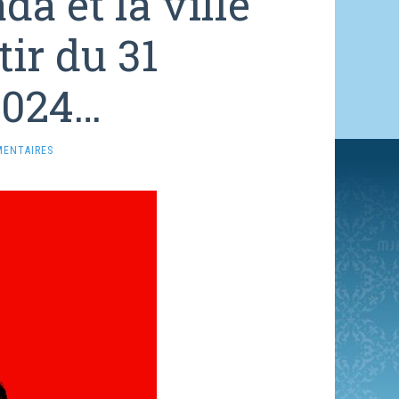
da et la ville
tir du 31
2024…
MENTAIRES