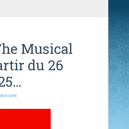
The Musical
artir du 26
025…
MMENTAIRE