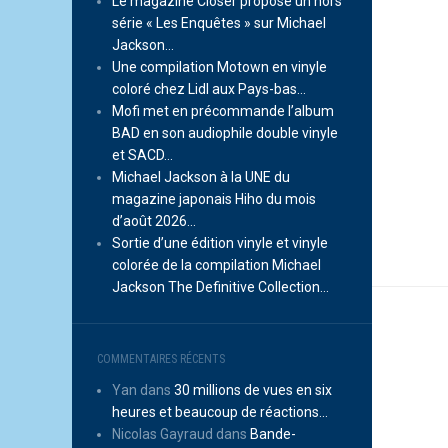
Le magazine Closer propose un hors
série « Les Enquêtes » sur Michael
Jackson…
Une compilation Motown en vinyle
coloré chez Lidl aux Pays-bas…
Mofi met en précommande l’album
BAD en son audiophile double vinyle
et SACD…
Michael Jackson à la UNE du
magazine japonais Hiho du mois
d’août 2026…
Sortie d’une édition vinyle et vinyle
colorée de la compilation Michael
Jackson The Definitive Collection…
COMMENTAIRES RÉCENTS
Yan
dans
30 millions de vues en six
heures et beaucoup de réactions…
Nicolas Gayraud
dans
Bande-