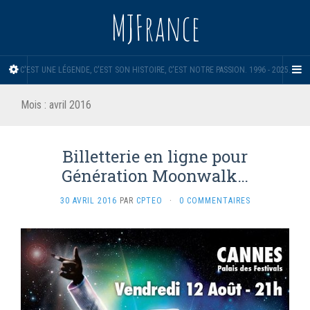
MJFrance
C'EST UNE LÉGENDE, C'EST SON HISTOIRE, C'EST NOTRE PASSION. 1996 - 2025.
Mois :
avril 2016
Billetterie en ligne pour
Génération Moonwalk…
30 AVRIL 2016
PAR
CPTEO
·
0 COMMENTAIRES