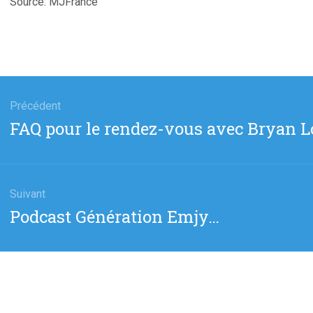
Source: MJFrance
gation
Précédent
Article
FAQ pour le rendez-vous avec Bryan Lo
cle
précédent
:
Suivant
Article
Podcast Génération Emjy…
suivant
: