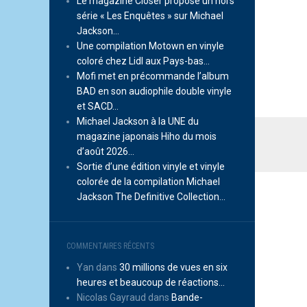
Le magazine Closer propose un hors
série « Les Enquêtes » sur Michael
Jackson…
Une compilation Motown en vinyle
coloré chez Lidl aux Pays-bas…
Mofi met en précommande l’album
BAD en son audiophile double vinyle
et SACD…
Michael Jackson à la UNE du
magazine japonais Hiho du mois
d’août 2026…
Sortie d’une édition vinyle et vinyle
colorée de la compilation Michael
Jackson The Definitive Collection…
COMMENTAIRES RÉCENTS
Yan
dans
30 millions de vues en six
heures et beaucoup de réactions…
Nicolas Gayraud
dans
Bande-