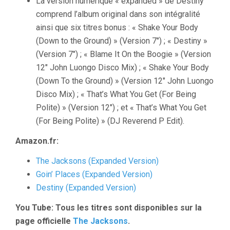
La version numérique « expanded » de Destiny
comprend l’album original dans son intégralité
ainsi que six titres bonus : « Shake Your Body
(Down to the Ground) » (Version 7″) ; « Destiny »
(Version 7″) ; « Blame It On the Boogie » (Version
12″ John Luongo Disco Mix) ; « Shake Your Body
(Down To the Ground) » (Version 12″ John Luongo
Disco Mix) ; « That’s What You Get (For Being
Polite) » (Version 12″) ; et « That’s What You Get
(For Being Polite) » (DJ Reverend P Edit).
Amazon.fr:
The Jacksons (Expanded Version)
Goin’ Places (Expanded Version)
Destiny (Expanded Version)
You Tube: Tous les titres sont disponibles sur la
page officielle
The Jacksons
.