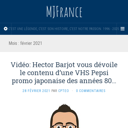
MJFrance
C'EST UNE LÉGENDE, C'EST SON HISTOIRE, C'EST NOTRE PASSION. 1996 - 2025.
Mois :
février 2021
Vidéo: Hector Barjot vous dévoile
le contenu d’une VHS Pepsi
promo japonaise des années 80…
28 FÉVRIER 2021
PAR
CPTEO
·
0 COMMENTAIRES