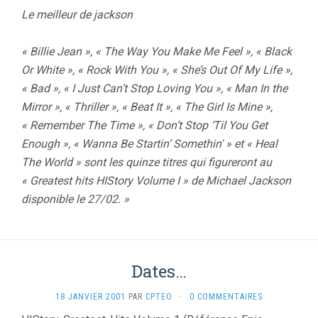
Le meilleur de jackson
« Billie Jean », « The Way You Make Me Feel », « Black
Or White », « Rock With You », « She’s Out Of My Life »,
« Bad », « I Just Can’t Stop Loving You », « Man In the
Mirror », « Thriller », « Beat It », « The Girl Is Mine »,
« Remember The Time », « Don’t Stop ‘Til You Get
Enough », « Wanna Be Startin’ Somethin' » et « Heal
The World » sont les quinze titres qui figureront au
« Greatest hits HIStory Volume I » de Michael Jackson
disponible le 27/02. »
Dates…
18 JANVIER 2001
PAR
CPTEO
·
0 COMMENTAIRES