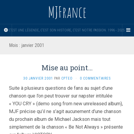
MJFrance
C'EST UNE LÉGENDE, C'EST SON HISTOIRE, C'EST NOTRE PASSION. 1996 - 2025.
Mois :
janvier 2001
Mise au point…
30 JANVIER 2001
PAR
CPTEO
·
0 COMMENTAIRES
Suite à plusieurs questions de fans au sujet d’une
chanson que l’on peut trouver sur napster intitulée
« YOU CRY » (demo song from new unreleased album),
MJF précise qu’il ne s’agit aucunement d’une chanson
du prochain album de Michael Jackson mais tout
simplement de la chanson « Be Not Always » présente