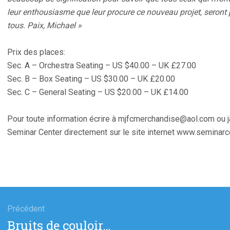
leur enthousiasme que leur procure ce nouveau projet, seront 
tous. Paix, Michael »
Prix des places:
Sec. A – Orchestra Seating – US $40.00 – UK £27.00
Sec. B – Box Seating – US $30.00 – UK £20.00
Sec. C – General Seating – US $20.00 – UK £14.00
Pour toute information écrire à mjfcmerchandise@aol.com ou 
Seminar Center directement sur le site internet www.seminar
gation
Précédent
Article
Bruits de couloir…