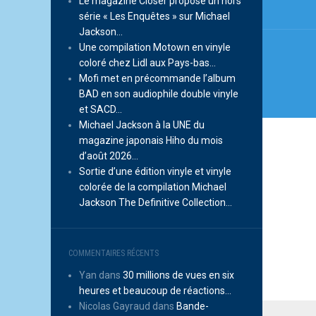
l’arti
Le magazine Closer propose un hors
série « Les Enquêtes » sur Michael
Jackson…
Une compilation Motown en vinyle
coloré chez Lidl aux Pays-bas…
Mofi met en précommande l’album
BAD en son audiophile double vinyle
et SACD…
Michael Jackson à la UNE du
magazine japonais Hiho du mois
d’août 2026…
Sortie d’une édition vinyle et vinyle
colorée de la compilation Michael
Jackson The Definitive Collection…
COMMENTAIRES RÉCENTS
Yan
dans
30 millions de vues en six
heures et beaucoup de réactions…
Nicolas Gayraud
dans
Bande-