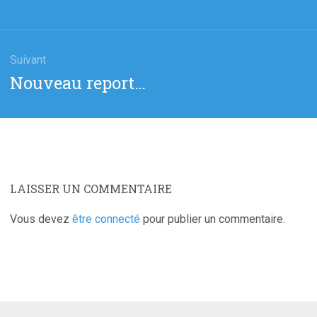
cle
précédent
:
Suivant
Article
Nouveau report…
suivant
:
LAISSER UN COMMENTAIRE
Vous devez
être connecté
pour publier un commentaire.