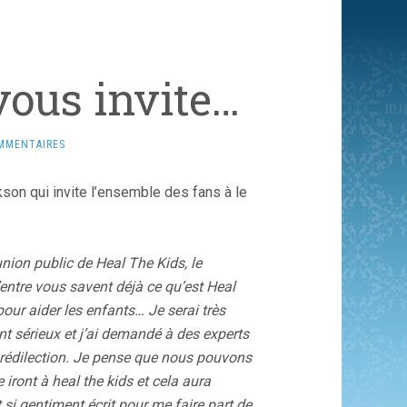
ous invite…
MMENTAIRES
son qui invite l’ensemble des fans à le
nion public de Heal The Kids, le
ntre vous savent déjà ce qu’est Heal
our aider les enfants… Je serai très
nt sérieux et j’ai demandé à des experts
prédilection. Je pense que nous pouvons
e iront à heal the kids et cela aura
si gentiment écrit pour me faire part de