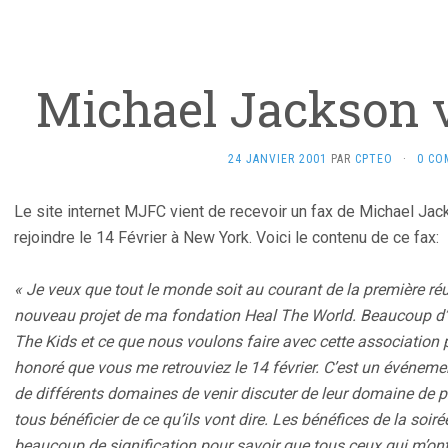
Michael Jackson v
24 JANVIER 2001
PAR
CPTEO
·
0 CO
Le site internet MJFC vient de recevoir un fax de Michael Jack
rejoindre le 14 Février à New York. Voici le contenu de ce fax:
« Je veux que tout le monde soit au courant de la première réu
nouveau projet de ma fondation Heal The World. Beaucoup d’e
The Kids et ce que nous voulons faire avec cette association p
honoré que vous me retrouviez le 14 février. C’est un événeme
de différents domaines de venir discuter de leur domaine de 
tous bénéficier de ce qu’ils vont dire. Les bénéfices de la soiré
beaucoup de signification pour savoir que tous ceux qui m’ont 