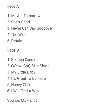
Face A :
1. Maybe Tomorrow
2. She’s Good
3. Never Can Say Goodbye
4. The Wall
5. Petals
Face B :
1. Sixteen Candles
2. (We’ve Got) Blue Skies
3. My Little Baby
4. It’s Great To Be Here
5. Honey Chile
6. I Will Find A Way
Source: MJFrance