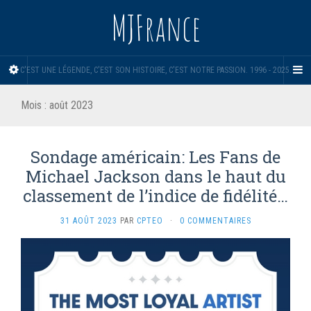
MJFrance
C'EST UNE LÉGENDE, C'EST SON HISTOIRE, C'EST NOTRE PASSION. 1996 - 2025.
Mois :
août 2023
Sondage américain: Les Fans de
Michael Jackson dans le haut du
classement de l’indice de fidélité…
31 AOÛT 2023
PAR
CPTEO
·
0 COMMENTAIRES