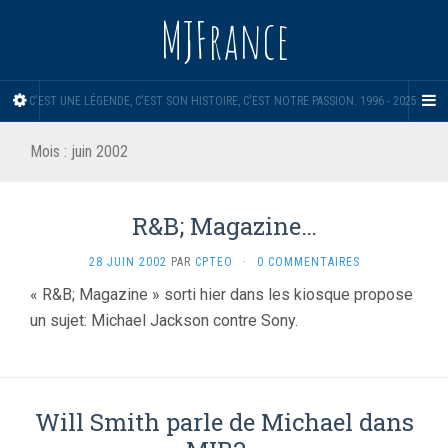
MJFrance
C'EST UNE LÉGENDE, C'EST SON HISTOIRE, C'EST NOTRE PASSION. 1996 - 2025.
Mois :
juin 2002
R&B; Magazine…
28 JUIN 2002
PAR
CPTEO
·
0 COMMENTAIRES
« R&B; Magazine » sorti hier dans les kiosque propose
un sujet: Michael Jackson contre Sony.
Will Smith parle de Michael dans