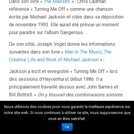
Dans son livre «
The Maestro
» , Chris Cadman
référence « Turning Me Off » comme une chanson
écrite par Michael Jackson et citée dans sa déposition
de novembre 1993. Elle aurait été prévue un moment
pour paraître sur l’album Dangerous.
De son côté, Joseph Vogel donne les informations
suivantes dans son livre «
Man In The Music, The
Creative Life and Work of Michael Jackson
» :
Jackson a écrit et enregistré « Turning Me Off » lors
des sessions d’Hayvenhurst début 1986. Il a
principalement travaillé dessus avec John Barnes et
Bill Bottrell. «
On y trouvait des combinaisons sonores
assez surprenantes
», a dit Barnes. «
C’était un son un
Nous utilisons des cookies pour vous garantir la meilleure expérience sur
peu électronique : on utilisait trois synthétiseurs
notre site web. Si vous continuez à utiliser ce site, nous supposerons que
différents. Les synthés avaient tellement de puissance
vous en êtes satisfait.
qu’on a laissé tomber la basse
. » Selon Matt Forger,
Ok
c’était «
l’une des expériences les plus audacieuses de