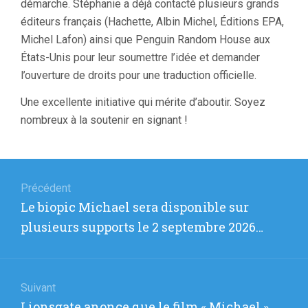
démarche. Stéphanie a déjà contacté plusieurs grands
éditeurs français (Hachette, Albin Michel, Éditions EPA,
Michel Lafon) ainsi que Penguin Random House aux
États-Unis pour leur soumettre l’idée et demander
l’ouverture de droits pour une traduction officielle.
Une excellente initiative qui mérite d’aboutir. Soyez
nombreux à la soutenir en signant !
Navigation
de
Précédent
Article
Le biopic Michael sera disponible sur
l’article
précédent
plusieurs supports le 2 septembre 2026…
:
Suivant
Article
Lionsgate anonce que le film « Michael »