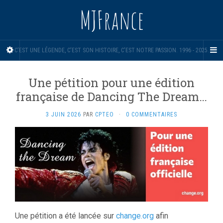
MJFrance
C'EST UNE LÉGENDE, C'EST SON HISTOIRE, C'EST NOTRE PASSION. 1996 - 2025.
Une pétition pour une édition
française de Dancing The Dream…
3 JUIN 2026
PAR
CPTEO
·
0 COMMENTAIRES
Une pétition a été lancée sur
change.org
afin