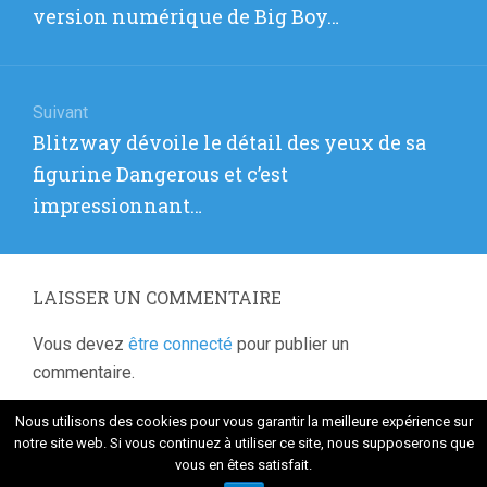
l’article
précédent
version numérique de Big Boy…
:
Suivant
Article
Blitzway dévoile le détail des yeux de sa
suivant
figurine Dangerous et c’est
:
impressionnant…
LAISSER UN COMMENTAIRE
Vous devez
être connecté
pour publier un
commentaire.
Nous utilisons des cookies pour vous garantir la meilleure expérience sur
notre site web. Si vous continuez à utiliser ce site, nous supposerons que
vous en êtes satisfait.
Fièrement propulsé par WordPress
. Thème Flat 1.7.8 par
Themeisle