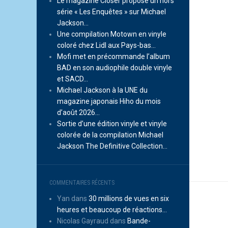
Le magazine Closer propose un hors
série « Les Enquêtes » sur Michael
Jackson…
Une compilation Motown en vinyle
coloré chez Lidl aux Pays-bas…
Mofi met en précommande l’album
BAD en son audiophile double vinyle
et SACD…
Michael Jackson à la UNE du
magazine japonais Hiho du mois
d’août 2026…
Sortie d’une édition vinyle et vinyle
colorée de la compilation Michael
Jackson The Definitive Collection…
COMMENTAIRES RÉCENTS
Yan
dans
30 millions de vues en six
heures et beaucoup de réactions…
Nicolas Gayraud
dans
Bande-