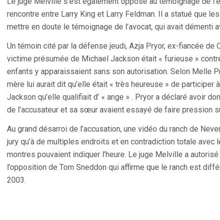
Le juge Melville s’est également opposé au témoignage de l’éd
rencontre entre Larry King et Larry Feldman. Il a statué que les
mettre en doute le témoignage de l’avocat, qui avait démenti a
Un témoin cité par la défense jeudi, Azja Pryor, ex-fiancée de C
victime présumée de Michael Jackson était « furieuse » contr
enfants y apparaissaient sans son autorisation. Selon Melle Pry
mère lui aurait dit qu’elle était « très heureuse » de participe
Jackson qu’elle qualifiait d’ « ange » . Pryor a déclaré avoir do
de l’accusateur et sa sœur avaient essayé de faire pression sur
Au grand désarroi de l’accusation, une vidéo du ranch de Never
jury qu’à de multiples endroits et en contradiction totale avec 
montres pouvaient indiquer l’heure. Le juge Melville a autorisé
l’opposition de Tom Sneddon qui affirme que le ranch est différ
2003.