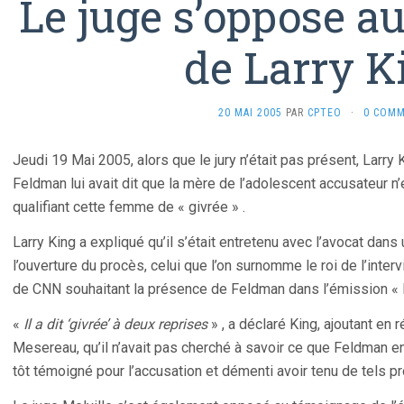
Le juge s’oppose a
de Larry K
20 MAI 2005
PAR
CPTEO
·
0 COMM
Jeudi 19 Mai 2005, alors que le jury n’était pas présent, Larry 
Feldman lui avait dit que la mère de l’adolescent accusateur n’e
qualifiant cette femme de « givrée » .
Larry King a expliqué qu’il s’était entretenu avec l’avocat dans
l’ouverture du procès, celui que l’on surnomme le roi de l’inte
de CNN souhaitant la présence de Feldman dans l’émission « L
«
Il a dit ‘givrée’ à deux reprises
» , a déclaré King, ajoutant e
Mesereau, qu’il n’avait pas cherché à savoir ce que Feldman ent
tôt témoigné pour l’accusation et démenti avoir tenu de tels p