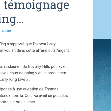
u témoignage
ing…
ENTAIRES
King a rapporté que l’avocat Larry
n voulait dans cette affaire qu’à l’argent,
 un restaurant de Beverly Hills peu avant
rview « coup de poing » et un producteur
arry King Live » .
n réponse à une question de Thomas
endait par là. Celui-ci avait un peu plus
ropos sur ses clients.