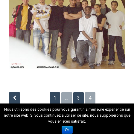
Navigation
1
…
3
4
des
Nous utilisons des cookies pour vous garantir la meilleure expérience sur
articles
notre site web. Si vous continuez à utiliser ce site, nous supposerons que
vous en êtes satisfait.
Fièrement propulsé par WordPress
. Thème Flat 1.7.8 par
Themeisle
Ok