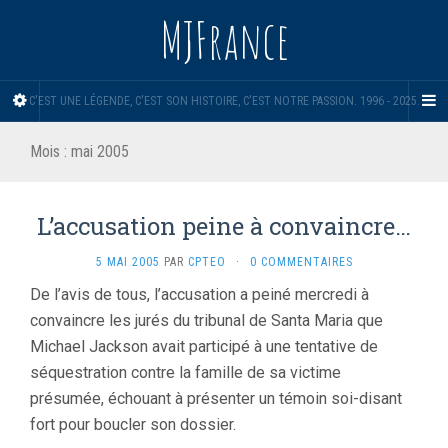
MJFrance
C'EST UNE LÉGENDE, C'EST SON HISTOIRE, C'EST NOTRE PASSION. 1996 - 2025.
Mois :
mai 2005
L’accusation peine à convaincre…
5 MAI 2005
PAR
CPTEO
·
0 COMMENTAIRES
De l’avis de tous, l’accusation a peiné mercredi à
convaincre les jurés du tribunal de Santa Maria que
Michael Jackson avait participé à une tentative de
séquestration contre la famille de sa victime
présumée, échouant à présenter un témoin soi-disant
fort pour boucler son dossier.