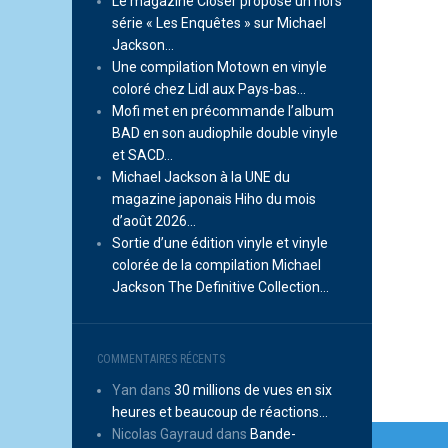
Le magazine Closer propose un hors
série « Les Enquêtes » sur Michael
Jackson…
Une compilation Motown en vinyle
coloré chez Lidl aux Pays-bas…
Mofi met en précommande l’album
BAD en son audiophile double vinyle
et SACD…
Michael Jackson à la UNE du
magazine japonais Hiho du mois
d’août 2026…
Sortie d’une édition vinyle et vinyle
colorée de la compilation Michael
Jackson The Definitive Collection…
COMMENTAIRES RÉCENTS
Yan
dans
30 millions de vues en six
heures et beaucoup de réactions…
Navi
Nicolas Gayraud
dans
Bande-