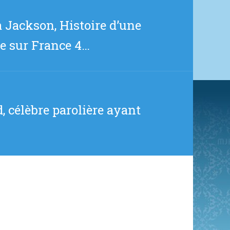
 Jackson, Histoire d’une
re sur France 4…
 célèbre parolière ayant