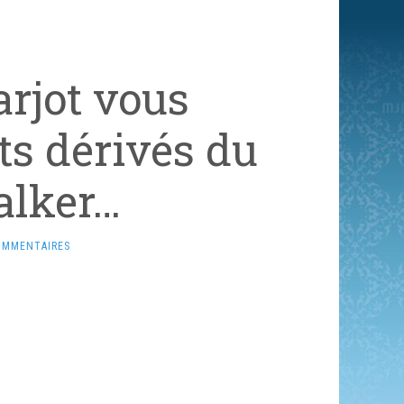
arjot vous
ts dérivés du
alker…
OMMENTAIRES