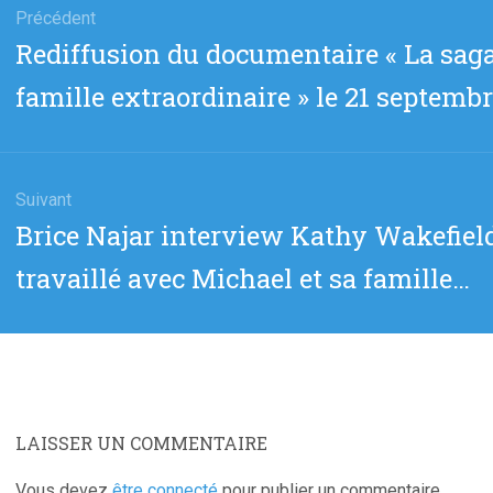
Précédent
Article
Rediffusion du documentaire « La saga
cle
précédent
famille extraordinaire » le 21 septemb
:
Suivant
Article
Brice Najar interview Kathy Wakefield,
suivant
travaillé avec Michael et sa famille…
:
LAISSER UN COMMENTAIRE
Vous devez
être connecté
pour publier un commentaire.