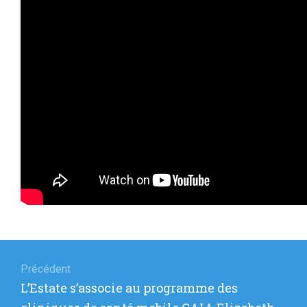
Navigation
de
Précédent
Article
L’Estate s’associe au programme des
l’article
précédent