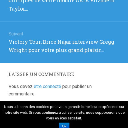
cliniques de santé mobile GAIA Elizabeth
:
Taylor…
Suivant
Article
Victory Tour: Brice Najar interview Gregg
suivant
Wright pour votre plus grand plaisir…
:
LAISSER UN COMMENTAIRE
Vous devez
être connecté
pour publier un
commentaire.
Nous utilisons des cookies pour vous garantir la meilleure expérience sur
notre site web. Si vous continuez à utiliser ce site, nous supposerons que
vous en êtes satisfait.
Fièrement propulsé par WordPress
. Thème Flat 1.7.8 par
Themeisle
Ok