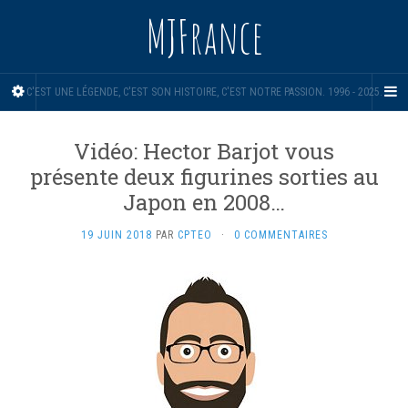
MJFrance
C'EST UNE LÉGENDE, C'EST SON HISTOIRE, C'EST NOTRE PASSION. 1996 - 2025.
Vidéo: Hector Barjot vous
présente deux figurines sorties au
Japon en 2008…
19 JUIN 2018
PAR
CPTEO
·
0 COMMENTAIRES