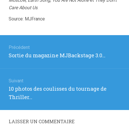
Moscow, Earth Song, You Are Not Alone
et
They Don’t
Care About Us
.
Source: MJFrance
Navigation
de
Précédent
Article
Sortie du magazine MJBackstage 3.0…
l’article
précédent
:
Suivant
Article
10 photos des coulisses du tournage de
suivant
Thriller…
:
LAISSER UN COMMENTAIRE