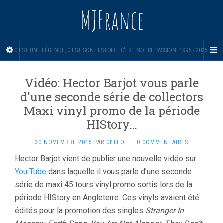
MJFrance
C'EST UNE LÉGENDE, C'EST SON HISTOIRE, C'EST NOTRE PASSION. 1996 - 2025.
Vidéo: Hector Barjot vous parle
d'une seconde série de collectors
Maxi vinyl promo de la période
HIStory…
30 NOVEMBRE 2015
PAR
CPTEO
·
0 COMMENTAIRES
Hector Barjot vient de publier une nouvelle vidéo sur
You Tube
dans laquelle il vous parle d’une seconde
série de maxi 45 tours vinyl promo sortis lors de la
période HIStory en Angleterre. Ces vinyls avaient été
édités pour la promotion des singles
Stranger In