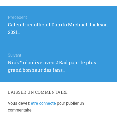
Navigation
de
Précédent
Article
Calendrier officiel Danilo Michael Jackson
l’article
précédent
2021…
:
Suivant
Article
Nick* récidive avec 2 Bad pour le plus
suivant
grand bonheur des fans…
:
LAISSER UN COMMENTAIRE
Vous devez
être connecté
pour publier un
commentaire.