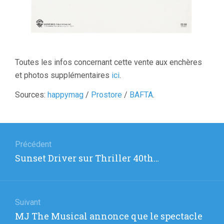
Toutes les infos concernant cette vente aux enchères
et photos supplémentaires
ici
.
Sources:
happymag
/
Prostore
/
BAFTA
.
Navigation
de
Précédent
Article
Sunset Driver sur Thriller 40th…
l’article
précédent
:
Suivant
Article
MJ The Musical annonce que le spectacle