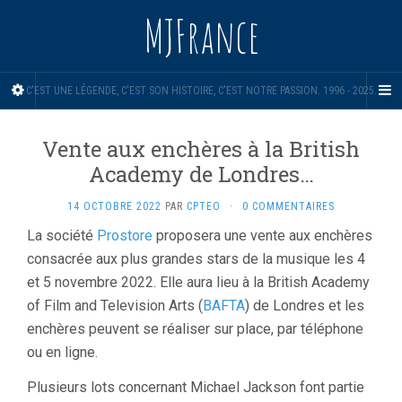
MJFrance
C'EST UNE LÉGENDE, C'EST SON HISTOIRE, C'EST NOTRE PASSION. 1996 - 2025.
Vente aux enchères à la British
Academy de Londres…
14 OCTOBRE 2022
PAR
CPTEO
·
0 COMMENTAIRES
La société
Prostore
proposera une vente aux enchères
consacrée aux plus grandes stars de la musique les 4
et 5 novembre 2022. Elle aura lieu à la British Academy
of Film and Television Arts (
BAFTA
) de Londres et les
enchères peuvent se réaliser sur place, par téléphone
ou en ligne.
Plusieurs lots concernant Michael Jackson font partie