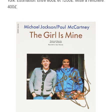
York. Estimation: Entre 800£ et 1200£. Mise à l’enchère:
400£.