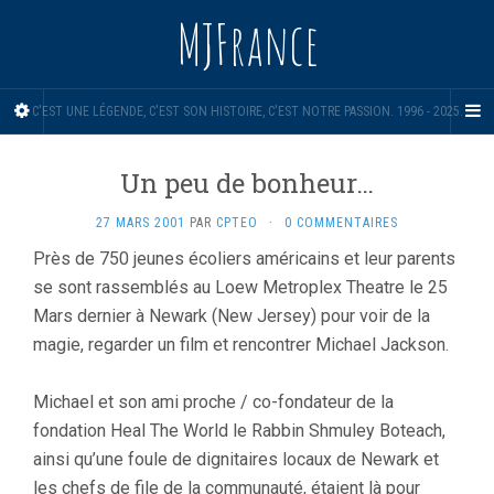
MJFrance
C'EST UNE LÉGENDE, C'EST SON HISTOIRE, C'EST NOTRE PASSION. 1996 - 2025.
Un peu de bonheur…
27 MARS 2001
PAR
CPTEO
·
0 COMMENTAIRES
Près de 750 jeunes écoliers américains et leur parents
se sont rassemblés au Loew Metroplex Theatre le 25
Mars dernier à Newark (New Jersey) pour voir de la
magie, regarder un film et rencontrer Michael Jackson.
Michael et son ami proche / co-fondateur de la
fondation Heal The World le Rabbin Shmuley Boteach,
ainsi qu’une foule de dignitaires locaux de Newark et
les chefs de file de la communauté, étaient là pour