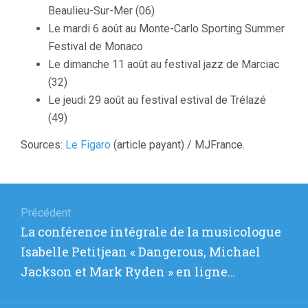
Beaulieu-Sur-Mer (06)
Le mardi 6 août au Monte-Carlo Sporting Summer
Festival de Monaco
Le dimanche 11 août au festival jazz de Marciac
(32)
Le jeudi 29 août au festival estival de Trélazé
(49)
Sources:
Le Figaro
(article payant) / MJFrance.
Navigation
de
Précédent
Article
La conférence intégrale de la musicologue
l’article
précédent
Isabelle Petitjean « Dangerous, Michael
:
Jackson et Mark Ryden » en ligne…