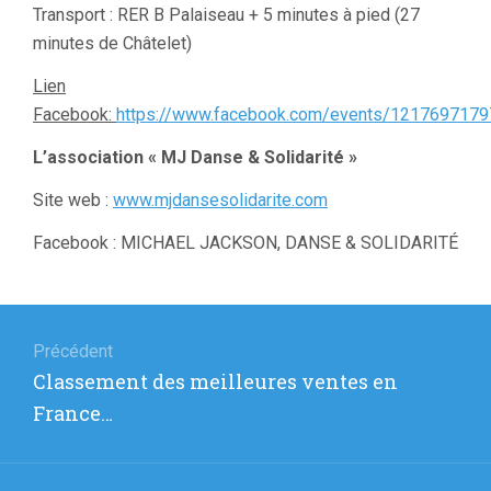
Transport : RER B Palaiseau + 5 minutes à pied (27
minutes de Châtelet)
Lien
Facebook:
https://www.facebook.com/events/121769717
L’association « MJ Danse & Solidarité »
Site web :
www.mjdansesolidarite.com
Facebook : MICHAEL JACKSON, DANSE & SOLIDARITÉ
Navigation
de
Précédent
Article
Classement des meilleures ventes en
l’article
précédent
France…
: