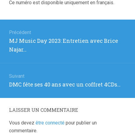
Ce numéro est disponible uniquement en français.
Navigation
de
Précédent
Article
MJ Music Day 2023: Entretien avec Brice
l’article
précédent
Najar…
:
Suivant
Article
DMC fête ses 40 ans avec un coffret 4CDs…
suivant
:
LAISSER UN COMMENTAIRE
Vous devez
être connecté
pour publier un
commentaire.