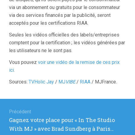
via un abonnement ou gratuits pour le consommateur
via des services financés par la publicité, seront
acceptés pour les certifications RIAA.
Seules les vidéos officielles des labels/entreprises
comptent pour la certification ; les vidéos générées par
les utilisateurs ne le sont pas.
Vous pouvez
voir une vidéo de la remise de ces prix
ici
.
Sources:
TVHolic Jay
/
MJ
VIBE
/
RIAA
/ MJFrance.
Navigation
de
Précédent
Article
Gagnez votre place pour « In The Studio
l’article
précédent
With MJ » avec Brad Sundberg à Paris…
: