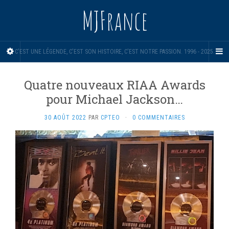
MJFrance
C'EST UNE LÉGENDE, C'EST SON HISTOIRE, C'EST NOTRE PASSION. 1996 - 2025.
Quatre nouveaux RIAA Awards
pour Michael Jackson…
30 AOÛT 2022
PAR
CPTEO
·
0 COMMENTAIRES