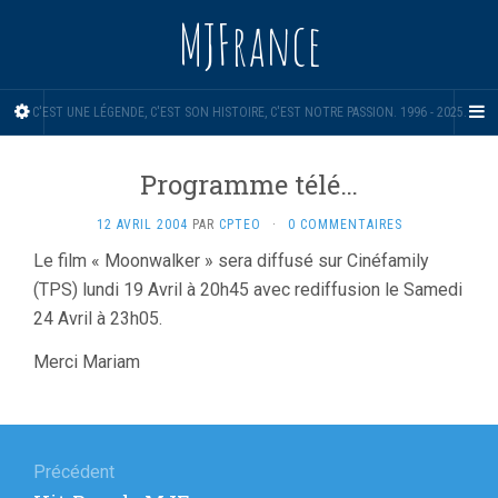
MJFrance
C'EST UNE LÉGENDE, C'EST SON HISTOIRE, C'EST NOTRE PASSION. 1996 - 2025.
Programme télé…
12 AVRIL 2004
PAR
CPTEO
·
0 COMMENTAIRES
Le film « Moonwalker » sera diffusé sur Cinéfamily
(TPS) lundi 19 Avril à 20h45 avec rediffusion le Samedi
24 Avril à 23h05.
Merci Mariam
Navigation
de
Précédent