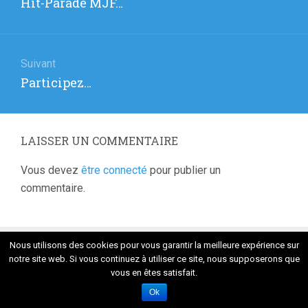
Article
Hit-Parade MJF…
l’article
précédent
:
Suivant
Article
Participez…
suivant
:
LAISSER UN COMMENTAIRE
Vous devez
être connecté
pour publier un
commentaire.
Nous utilisons des cookies pour vous garantir la meilleure expérience sur
Fièrement propulsé par WordPress
. Thème Flat 1.7.8 par
Themeisle
notre site web. Si vous continuez à utiliser ce site, nous supposerons que
vous en êtes satisfait.
Ok