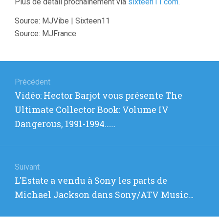
Plus de détail prochainement via
sixteen11.com
.
Source: MJVibe | Sixteen11
Source: MJFrance
Navigation
de
Précédent
Article
Vidéo: Hector Barjot vous présente The
l’article
précédent
Ultimate Collector Book: Volume IV
:
Dangerous, 1991-1994……
Suivant
Article
L'Estate a vendu à Sony les parts de
suivant
Michael Jackson dans Sony/ATV Music…
: