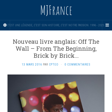
MJFrance
C'EST UNE LÉGENDE, C'EST SON HISTOIRE, C'EST NOTRE PASSION. 1996 - 2025.
Nouveau livre anglais: Off The
Wall – From The Beginning,
Brick by Brick…
13 MARS 2016
PAR
CPTEO
·
0 COMMENTAIRES