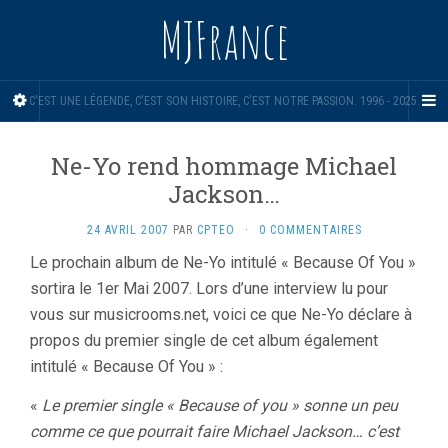
MJFrance
C'EST UNE LÉGENDE, C'EST SON HISTOIRE, C'EST NOTRE PASSION. 1996 - 2025.
Ne-Yo rend hommage Michael
Jackson…
24 AVRIL 2007
PAR
CPTEO
·
0 COMMENTAIRES
Le prochain album de Ne-Yo intitulé « Because Of You »
sortira le 1er Mai 2007. Lors d’une interview lu pour
vous sur musicrooms.net, voici ce que Ne-Yo déclare à
propos du premier single de cet album également
intitulé « Because Of You » :
«
Le premier single « Because of you » sonne un peu
comme ce que pourrait faire Michael Jackson… c’est