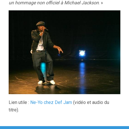
un hommage non officiel à Michael Jackson
. »
Lien utile :
Ne-Yo chez Def Jam
(vidéo et audio du
titre).