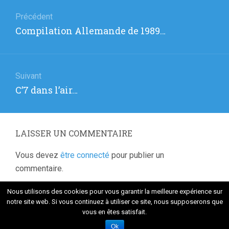
Navigation
de
Précédent
Article
Compilation Allemande de 1989…
l’article
précédent
:
Suivant
Article
C’7 dans l’air…
suivant
:
LAISSER UN COMMENTAIRE
Vous devez
être connecté
pour publier un
commentaire.
Nous utilisons des cookies pour vous garantir la meilleure expérience sur
notre site web. Si vous continuez à utiliser ce site, nous supposerons que
vous en êtes satisfait.
Fièrement propulsé par WordPress
. Thème Flat 1.7.8 par
Themeisle
Ok