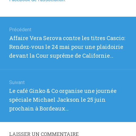
Navigation
de
Précédent
Article
Affaire Vera Serova contre les titres Cascio:
l’article
précédent
Rendez-vous le 24 mai pour une plaidoirie
:
devant la Cour suprême de Californie…
Suivant
Article
Le café Ginko & Co organise une journée
suivant
spéciale Michael Jackson le 25 juin
:
prochain à Bordeaux…
LAISSER UN COMMENTAIRE