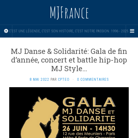
MJFrance
C'EST UNE LÉGENDE, C'EST SON HISTOIRE, C'EST NOTRE PASSION. 1996 - 2025.
MJ Danse & Solidarité: Gala de fin
d’année, concert et battle hip-hop
MJ Style…
8 MAI 2022
PAR
CPTEO
·
0 COMMENTAIRES