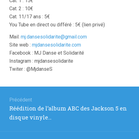
Cat. 1 : 15€
Cat. 2 : 10€
Cat. 11/17 ans : 5€
You Tube en direct ou différé : 5€ (lien privé)
Mail:
mj.dansesolidarite@gmail.com
Site web :
mjdansesolidarite.com
Facebook : MJ Danse et Solidarité
Instagram : mjdansesolidarite
Twiter : @MjdanseS
Navigation
de
Précédent
Article
Réédition de l’album ABC des Jackson 5 en
l’article
précédent
disque vinyle…
: