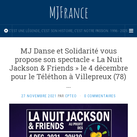
MJFrance
C'EST UNE LÉGENDE, C'EST SON HISTOIRE, C'EST NOTRE PASSION. 1996 - 2025.
MJ Danse et Solidarité vous
propose son spectacle « La Nuit
Jackson & Friends » le 4 décembre
pour le Téléthon à Villepreux (78)
…
27 NOVEMBRE 2021
PAR
CPTEO
·
0 COMMENTAIRES