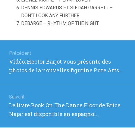
DENNIS EDWARDS FT. SIEDAH GARRETT –
DON’T LOOK ANY FURTHER
DEBARGE – RHYTHM OF THE NIGHT
Navigation
de
Précédent
Article
Vidéo: Hector Barjot vous présente des
l’article
précédent
photos de la nouvelles figurine Pure Arts…
:
Suivant
Article
Le livre Book On The Dance Floor de Brice
suivant
Najar est disponible en espagnol…
: