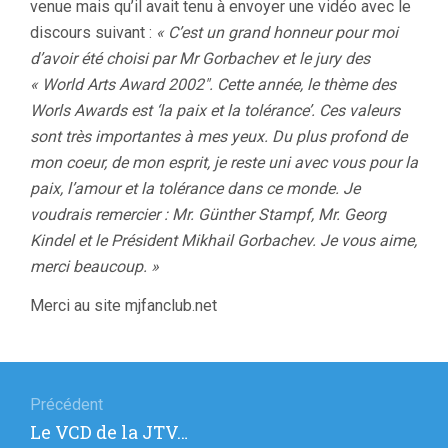
venue mais qu’il avait tenu à envoyer une vidéo avec le
discours suivant :
« C’est un grand honneur pour moi
d’avoir été choisi par Mr Gorbachev et le jury des
« World Arts Award 2002″. Cette année, le thème des
Worls Awards est ‘la paix et la tolérance’. Ces valeurs
sont très importantes à mes yeux. Du plus profond de
mon coeur, de mon esprit, je reste uni avec vous pour la
paix, l’amour et la tolérance dans ce monde. Je
voudrais remercier : Mr. Günther Stampf, Mr. Georg
Kindel et le Président Mikhail Gorbachev. Je vous aime,
merci beaucoup. »
Merci au site mjfanclub.net
Navigation
de
Précédent
Article
Le VCD de la JTV…