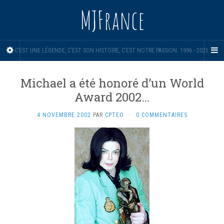
MJFrance
C'EST UNE LÉGENDE, C'EST SON HISTOIRE, C'EST NOTRE PASSION. 1996 - 2025.
Michael a été honoré d’un World
Award 2002…
4 NOVEMBRE 2002
PAR
CPTEO
·
0 COMMENTAIRES