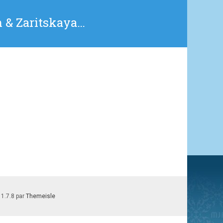
n & Zaritskaya…
 1.7.8 par
Themeisle