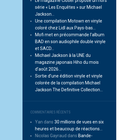
Le magazine Closer propose un hors
série « Les Enquêtes » sur Michael
Jackson…
Une compilation Motown en vinyle
coloré chez Lidl aux Pays-bas…
Mofi met en précommande l’album
BAD en son audiophile double vinyle
et SACD…
Michael Jackson à la UNE du
magazine japonais Hiho du mois
d’août 2026…
Sortie d’une édition vinyle et vinyle
colorée de la compilation Michael
Jackson The Definitive Collection…
COMMENTAIRES RÉCENTS
Yan
dans
30 millions de vues en six
heures et beaucoup de réactions…
Nicolas Gayraud
dans
Bande-