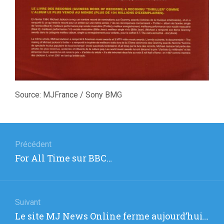
Source: MJFrance / Sony BMG
Navigation
de
Précédent
Article
For All Time sur BBC…
l’article
précédent
:
Suivant
Article
Le site MJ News Online ferme aujourd’hui…