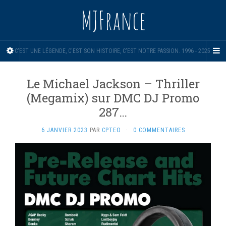
MJFrance
C'EST UNE LÉGENDE, C'EST SON HISTOIRE, C'EST NOTRE PASSION. 1996 - 2025.
Le Michael Jackson – Thriller
(Megamix) sur DMC DJ Promo
287…
6 JANVIER 2023
PAR
CPTEO
·
0 COMMENTAIRES