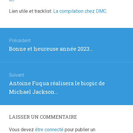
Lien utile et tracklist:
La compilation chez DMC
.
Navigation
de
Précédent
Article
Bonne et heureuse année 2023…
l’article
précédent
:
Suivant
Article
Antoine Fuqua réalisera le biopic de
suivant
Michael Jackson…
:
LAISSER UN COMMENTAIRE
Vous devez
être connecté
pour publier un