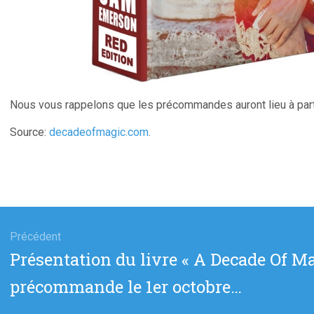
Nous vous rappelons que les précommandes auront lieu à part
Source:
decadeofmagic.com
.
gation
Précédent
Article
Présentation du livre « A Decade Of 
cle
précédent
précommande le 1er octobre…
: