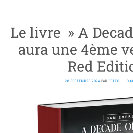
Le livre » A Decad
aura une 4ème ve
Red Editi
28 SEPTEMBRE 2024
PAR
CPTEO
·
0 