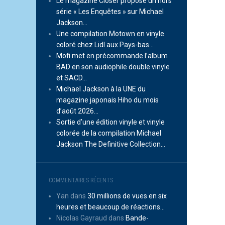
Le magazine Closer propose un hors
série « Les Enquêtes » sur Michael
Jackson…
Une compilation Motown en vinyle
coloré chez Lidl aux Pays-bas…
Mofi met en précommande l’album
BAD en son audiophile double vinyle
et SACD…
Michael Jackson à la UNE du
magazine japonais Hiho du mois
d’août 2026…
Sortie d’une édition vinyle et vinyle
colorée de la compilation Michael
Jackson The Definitive Collection…
COMMENTAIRES RÉCENTS
Yan
dans
30 millions de vues en six
heures et beaucoup de réactions…
Nicolas Gayraud
dans
Bande-