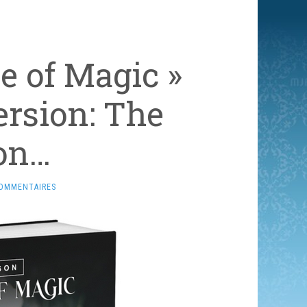
e of Magic »
rsion: The
on…
COMMENTAIRES