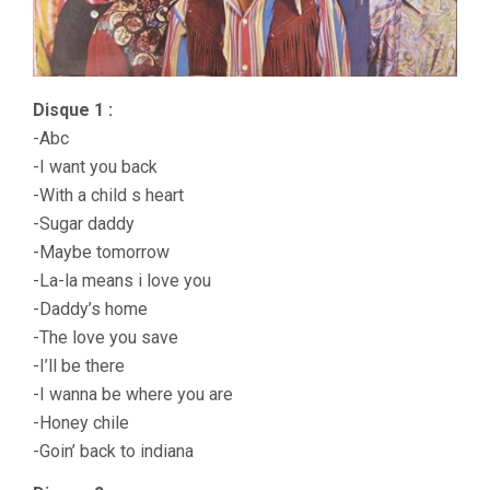
Disque 1 :
-Abc
-I want you back
-With a child s heart
-Sugar daddy
-Maybe tomorrow
-La-la means i love you
-Daddy’s home
-The love you save
-I’ll be there
-I wanna be where you are
-Honey chile
-Goin’ back to indiana