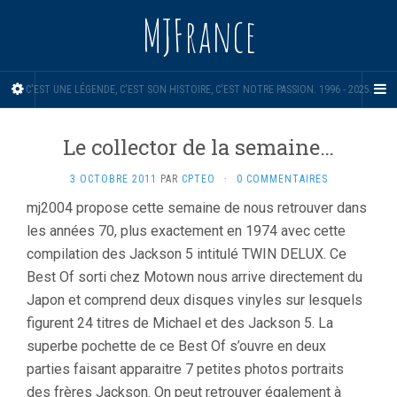
MJFrance
C'EST UNE LÉGENDE, C'EST SON HISTOIRE, C'EST NOTRE PASSION. 1996 - 2025.
Le collector de la semaine…
3 OCTOBRE 2011
PAR
CPTEO
·
0 COMMENTAIRES
mj2004 propose cette semaine de nous retrouver dans
les années 70, plus exactement en 1974 avec cette
compilation des Jackson 5 intitulé TWIN DELUX. Ce
Best Of sorti chez Motown nous arrive directement du
Japon et comprend deux disques vinyles sur lesquels
figurent 24 titres de Michael et des Jackson 5. La
superbe pochette de ce Best Of s’ouvre en deux
parties faisant apparaitre 7 petites photos portraits
des frères Jackson. On peut retrouver également à