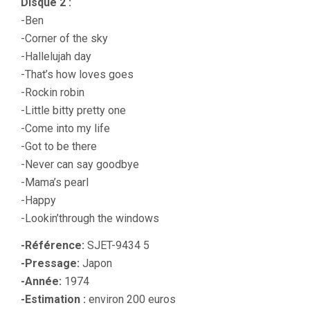
Disque 2 :
-Ben
-Corner of the sky
-Hallelujah day
-That’s how loves goes
-Rockin robin
-Little bitty pretty one
-Come into my life
-Got to be there
-Never can say goodbye
-Mama’s pearl
-Happy
-Lookin’through the windows
-Référence:
SJET-9434 5
-Pressage:
Japon
-Année:
1974
-Estimation :
environ 200 euros