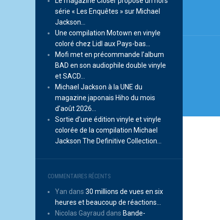
Le magazine Closer propose un hors
série « Les Enquêtes » sur Michael
Jackson…
Une compilation Motown en vinyle
coloré chez Lidl aux Pays-bas…
Mofi met en précommande l’album
BAD en son audiophile double vinyle
et SACD…
Michael Jackson à la UNE du
magazine japonais Hiho du mois
d’août 2026…
Sortie d’une édition vinyle et vinyle
colorée de la compilation Michael
Jackson The Definitive Collection…
COMMENTAIRES RÉCENTS
Yan
dans
30 millions de vues en six
heures et beaucoup de réactions…
Nicolas Gayraud
dans
Bande-