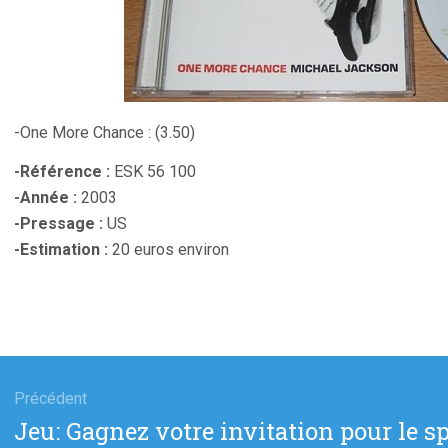
-One More Chance : (3.50)
-Référence :
ESK 56 100
-Année :
2003
-Pressage :
US
-Estimation :
20 euros environ
gation
Précédent
Article
Jeu: Gagnez votre invitation pour le sp
cle