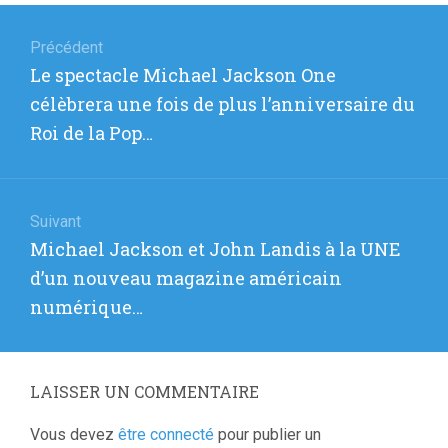
Navigation
de
Précédent
Article
Le spectacle Michael Jackson One
l’article
précédent
célèbrera une fois de plus l’anniversaire du
:
Roi de la Pop…
Suivant
Article
Michael Jackson et John Landis à la UNE
suivant
d’un nouveau magazine américain
:
numérique…
LAISSER UN COMMENTAIRE
Vous devez
être connecté
pour publier un