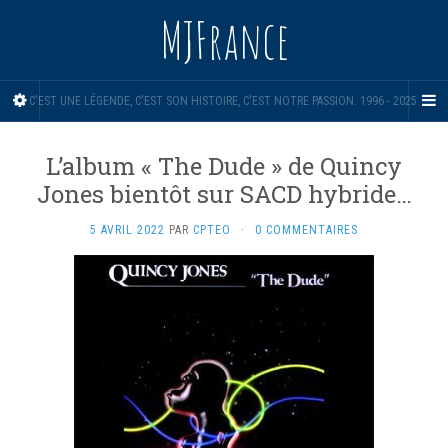
MJFrance
C'EST UNE LÉGENDE, C'EST SON HISTOIRE, C'EST NOTRE PASSION. 1996 - 2025.
L’album « The Dude » de Quincy
Jones bientôt sur SACD hybride…
5 AVRIL 2022
PAR
CPTEO
·
0 COMMENTAIRES