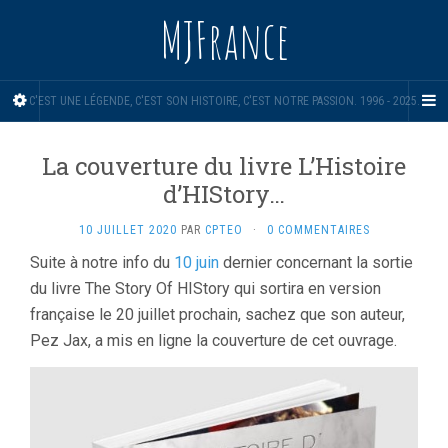
MJFrance
C'EST UNE LÉGENDE, C'EST SON HISTOIRE, C'EST NOTRE PASSION. 1996 - 2025.
La couverture du livre L’Histoire
d’HIStory…
10 JUILLET 2020
PAR
CPTEO
·
0 COMMENTAIRES
Suite à notre info du
10 juin
dernier concernant la sortie
du livre The Story Of HIStory qui sortira en version
française le 20 juillet prochain, sachez que son auteur,
Pez Jax, a mis en ligne la couverture de cet ouvrage.