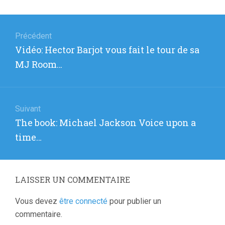
Navigation
de
Précédent
Article
Vidéo: Hector Barjot vous fait le tour de sa
l’article
précédent
MJ Room…
:
Suivant
Article
The book: Michael Jackson Voice upon a
suivant
time…
:
LAISSER UN COMMENTAIRE
Vous devez
être connecté
pour publier un
commentaire.