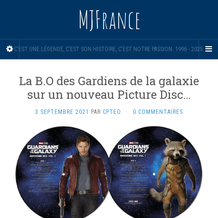
MJFrance
C'EST UNE LÉGENDE, C'EST SON HISTOIRE, C'EST NOTRE PASSION. 1996 - 2025.
La B.O des Gardiens de la galaxie
sur un nouveau Picture Disc…
3 SEPTEMBRE 2021
PAR
CPTEO
·
0 COMMENTAIRES