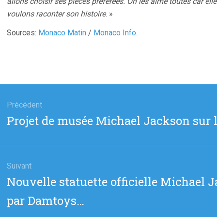
allons choisir ses pièces préférées. On les aime toutes car ell
voulons raconter son histoire
. »
Sources:
Monaco Matin
/
Monaco Info
.
gation
Précédent
Article
Projet de musée Michael Jackson sur l
cle
précédent
:
Suivant
Article
Nouvelle statuette officielle Michael
suivant
par Damtoys…
: