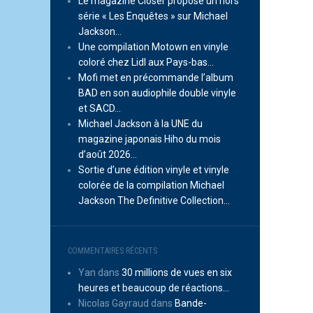
Le magazine Closer propose un hors
série « Les Enquêtes » sur Michael
Jackson…
Une compilation Motown en vinyle
coloré chez Lidl aux Pays-bas…
Mofi met en précommande l’album
BAD en son audiophile double vinyle
et SACD…
Michael Jackson à la UNE du
magazine japonais Hiho du mois
d’août 2026…
Sortie d’une édition vinyle et vinyle
colorée de la compilation Michael
Jackson The Definitive Collection…
COMMENTAIRES RÉCENTS
Yan
dans
30 millions de vues en six
heures et beaucoup de réactions…
Nicolas Gayraud
dans
Bande-