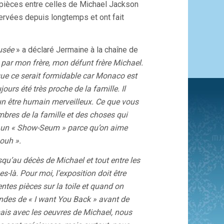
 pièces entre celles de Michael Jackson
ervées depuis longtemps et ont fait
usée
» a déclaré Jermaine à la chaîne de
ée par mon frère, mon défunt frère Michael.
 que ce serait formidable car Monaco est
jours été très proche de la famille. Il
 un être humain merveilleux. Ce que vous
bres de la famille et des choses qui
le un « Show-Seum » parce qu’on aime
aouh ».
squ’au décès de Michael et tout entre les
-là. Pour moi, l’exposition doit être
entes pièces sur la toile et quand on
ondes de « I want You Back » avant de
 mais avec les oeuvres de Michael, nous