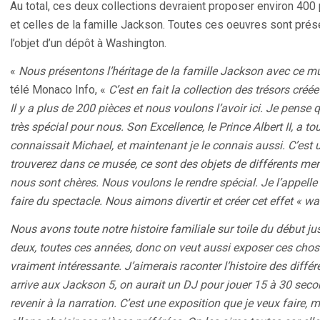
Au total, ces deux collections devraient proposer environ 400
et celles de la famille Jackson. Toutes ces oeuvres sont prés
l’objet d’un dépôt à Washington.
«
Nous présentons l’héritage de la famille Jackson avec ce m
télé Monaco Info, «
C’est en fait la collection des trésors cré
Il y a plus de 200 pièces et nous voulons l’avoir ici. Je pense
très spécial pour nous. Son Excellence, le Prince Albert II, a tou
connaissait Michael, et maintenant je le connais aussi. C’est
trouverez dans ce musée, ce sont des objets de différents mem
nous sont chères. Nous voulons le rendre spécial. Je l’appel
faire du spectacle. Nous aimons divertir et créer cet effet « w
Nous avons toute notre histoire familiale sur toile du début ju
deux, toutes ces années, donc on veut aussi exposer ces choses
vraiment intéressante. J’aimerais raconter l’histoire des différ
arrive aux Jackson 5, on aurait un DJ pour jouer 15 à 30 sec
revenir à la narration. C’est une exposition que je veux faire,