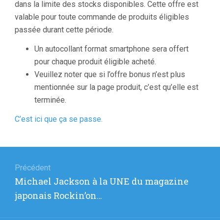
dans la limite des stocks disponibles. Cette offre est
valable pour toute commande de produits éligibles
passée durant cette période.
Un autocollant format smartphone sera offert
pour chaque produit éligible acheté.
Veuillez noter que si l’offre bonus n’est plus
mentionnée sur la page produit, c’est qu’elle est
terminée.
C’est ici que ça se passe.
Navigation
de
Précédent
Article
Michael Jackson à la UNE du magazine
l’article
précédent
japonais Rockin’on…
: