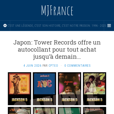
MJFrance
C'EST UNE LÉGENDE, C'EST SON HISTOIRE, C'EST NOTRE PASSION. 1996 - 2025.
Japon: Tower Records offre un
autocollant pour tout achat
jusqu’à demain…
4 JUIN 2026
PAR
CPTEO
·
0 COMMENTAIRES