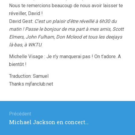
Nous te remercions beaucoup de nous avoir laisser te
réveiller, David !
David Gest:
C’est un plaisir d’être réveillé à 6h30 du
matin ! Passe le bonjour de ma part à mes amis, Scott
Elmers, John Fulham, Don Mcleod et tous les deejays
là-bas, à WKTU
.
Michelle Visage : Je n’y manquerai pas ! On t’adore. A
bientôt !
Traduction: Samuel
Thanks mjfanclub.net
Navigation
de
Précédent
Article
Michael Jackson en concert…
l’article
précédent