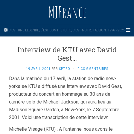
MJFrance
C'EST UNE LÉGENDE, C'EST SON HISTOIRE, C'EST NOTRE PASSION. 1996 - 2025.
Interview de KTU avec David
Gest…
19 AVRIL 2001
PAR
CPTEO
·
0 COMMENTAIRES
Dans la matinée du 17 avril, la station de radio new-
yorkaise KTU a diffusé une interview avec David Gest,
producteur du concert en hommage au 30 ans de
carrière solo de Michael Jackson, qui aura lieu au
Madison Square Garden, à New-York, le 7 Septembre
2001. Voici une transcription de cette interview:
Michelle Visage (KTU) : A l’antenne, nous avons le