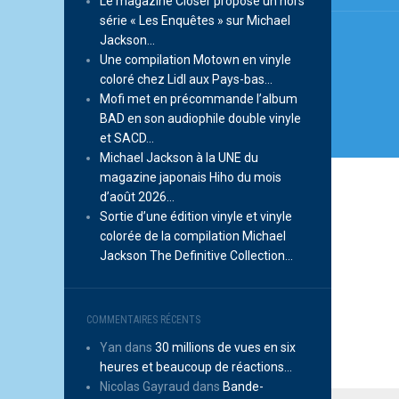
Le magazine Closer propose un hors
série « Les Enquêtes » sur Michael
Jackson…
Une compilation Motown en vinyle
coloré chez Lidl aux Pays-bas…
Mofi met en précommande l’album
BAD en son audiophile double vinyle
et SACD…
Michael Jackson à la UNE du
magazine japonais Hiho du mois
d’août 2026…
Sortie d’une édition vinyle et vinyle
colorée de la compilation Michael
Jackson The Definitive Collection…
COMMENTAIRES RÉCENTS
Yan
dans
30 millions de vues en six
heures et beaucoup de réactions…
Nicolas Gayraud
dans
Bande-