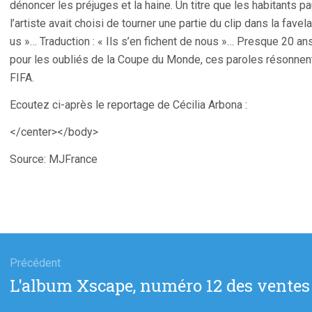
dénoncer les préjuges et la haine. Un titre que les habitants 
l’artiste avait choisi de tourner une partie du clip dans la fave
us »… Traduction : « Ils s’en fichent de nous »… Presque 20 ans a
pour les oubliés de la Coupe du Monde, ces paroles résonnent
FIFA.
Ecoutez ci-après le reportage de Cécilia Arbona :
</center></body>
Source: MJFrance
gation
Précédent
Article
L'album Xscape, numéro 12 des ventes
cle
précédent