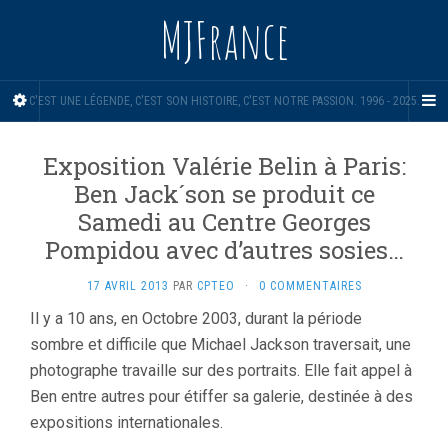
MJFrance
C'EST UNE LÉGENDE, C'EST SON HISTOIRE, C'EST NOTRE PASSION. 1996 - 2025.
Exposition Valérie Belin à Paris:
Ben Jack´son se produit ce
Samedi au Centre Georges
Pompidou avec d’autres sosies…
17 AVRIL 2013
PAR
CPTEO
·
0 COMMENTAIRES
Il y a 10 ans, en Octobre 2003, durant la période
sombre et difficile que Michael Jackson traversait, une
photographe travaille sur des portraits. Elle fait appel à
Ben entre autres pour étiffer sa galerie, destinée à des
expositions internationales.